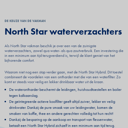
DE KEUZE VAN DE VAKMAN
North Star waterverzachters
Als North Star vakman beschik je over een van de zuinigste
waterverzachters, zowel qua water- als qua zoutverbruik. Een investering die
in een minimum aan tijd terugverdiend is, terwijl de klant geniet van het
bijhorende comfort.
Waarom niet nog een stap verder gaan, met de North Star Hybrid. Dit toestel
combineert de voordelen van een ontharder met die van een waterfilter. Zo
komt er steeds voor veilig en lekker drinkbaar water uit de kraan.
De waterontharder beschermt de leidingen, huishoudtoestellen en boiler
tegen kalkaanslag.
De geïntegreerde actieve koolfilter geeft altijd zuiver, lekker en veilig
drinkwater. Dankzij de pure smaak van uw leidingwater, komen de
smaken van koffie, thee en andere gerechten volledig tot hun recht!
Dankzij de besparing op de aankoop en transport van flessenwater,
betaalt een North Star Hybrid zichzelf in een minimum aan tijd terug.