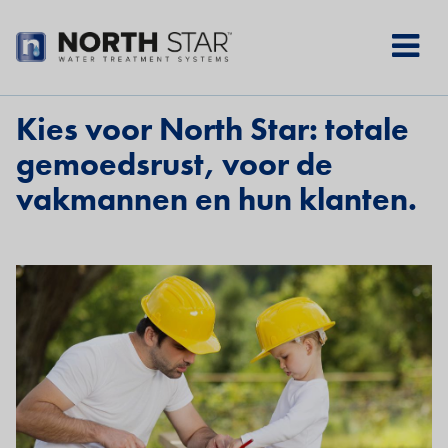
Skip
to
main
content
Kies voor North Star: totale
gemoedsrust, voor de
vakmannen en hun klanten.