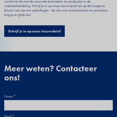
wordt met de met de nieuwste technieken en producten in de
waterbehandeling. Schrijf je in op onze nieuwsbrief om op de hoogte te
blijven van nieuwe opleidingen - de info over evenementen en promoties
krijg je er gratis bij!
Schrijf je in op onze nieuwsbrief
Meer weten? Contacteer
ons!
Naam
Email