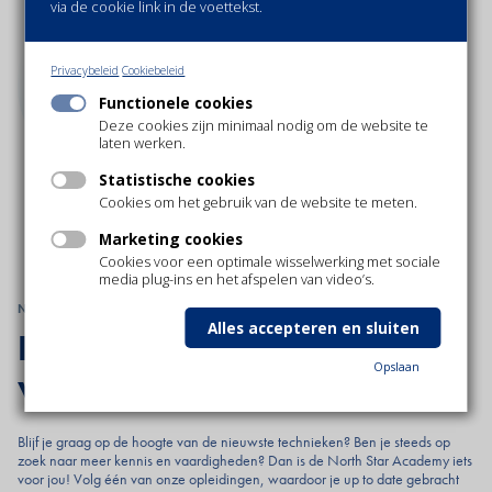
via de cookie link in de voettekst.
Privacybeleid
Cookiebeleid
Functionele cookies
Deze cookies zijn minimaal nodig om de website te
laten werken.
Statistische cookies
Cookies om het gebruik van de website te meten.
Marketing cookies
Cookies voor een optimale wisselwerking met sociale
media plug-ins en het afspelen van video’s.
NORTH STAR ACADEMY
Alles accepteren en sluiten
Perfectioneer je kennis over
Opslaan
waterbehandeling
Blijf je graag op de hoogte van de nieuwste technieken? Ben je steeds op
zoek naar meer kennis en vaardigheden? Dan is de North Star Academy iets
voor jou! Volg één van onze opleidingen, waardoor je up to date gebracht