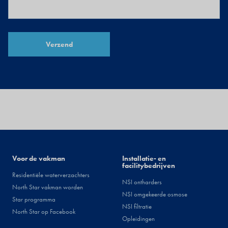
Installateurs
Voor de vakman
Facility
Installatie- en
facilitybedrijven
Residentiële waterverzachters
NSI ontharders
North Star vakman worden
NSI omgekeerde osmose
Star programma
NSI filtratie
North Star op Facebook
Opleidingen