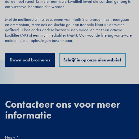
dat een put vanaf 15 meter een waterkwaliteit levert die constant genoeg is
om succesvol behandeld te worden.
Met de multimediafiltratiesystemen van North Star worden ijzer, mangaan
en ammonium, maar ook de slechte geur en troebele kleur uit dit water
gefilterd. U kan onder andere kiezen tussen modellen met een actieve
koolfilter (AK) of een multimediafilter (MM). Ook voor de filtering van zware
metalen zijn er oplossingen beschikbaar.
Download brochures
Schrijf in op onze nieuwsbrief
Contacteer ons voor meer
informatie
Naam