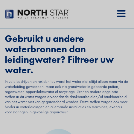
Skip
to
main
content
Gebruikt u andere
waterbronnen dan
leidingwater? Filtreer uw
water.
In vele bedrijven en residenties wordt het water niet altijd alleen maar via de
waterleiding gewonnen, maar ook via grondwater in geboorde putten,
regenwater, oppervlaktewater of recyclage. IJzer en andere opgeloste
stoffen in dit water zorgen ervoor dat de drinkbaarheid en/of bruikbaarheid
van het water niet kan gegarandeerd worden. Deze stoffen zorgen ook voor
hinder in waterleidingen en allerhande installaties en machines, evenals
voor storingen in gevoelige apparatuur.