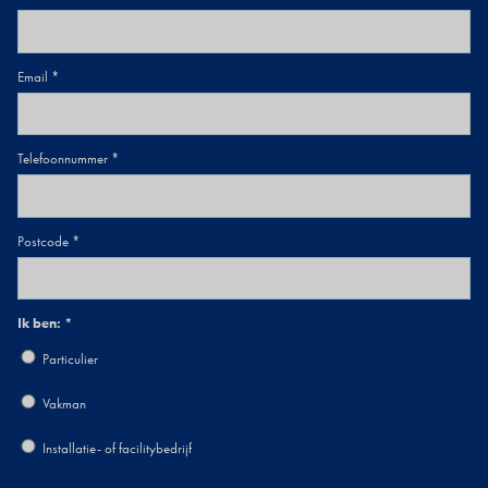
Email
Telefoonnummer
Postcode
Ik ben:
Particulier
Vakman
Installatie- of facilitybedrijf