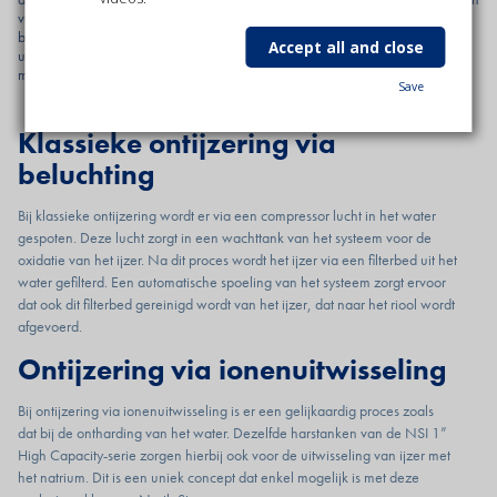
verminderd rendement van warmtewisselaars, tot geurhinder en vanaf
bepaalde concentraties zelfs tot toxiciteit. Best dus dat ook het ijzergehalte in
Accept all and close
uw water onder controle wordt gehouden. North Star ontwikkelde hiervoor
meerdere systemen.
Save
Klassieke ontijzering via
beluchting
Bij klassieke ontijzering wordt er via een compressor lucht in het water
gespoten. Deze lucht zorgt in een wachttank van het systeem voor de
oxidatie van het ijzer. Na dit proces wordt het ijzer via een filterbed uit het
water gefilterd. Een automatische spoeling van het systeem zorgt ervoor
dat ook dit filterbed gereinigd wordt van het ijzer, dat naar het riool wordt
afgevoerd.
Ontijzering via ionenuitwisseling
Bij ontijzering via ionenuitwisseling is er een gelijkaardig proces zoals
dat bij de ontharding van het water. Dezelfde harstanken van de NSI 1”
High Capacity-serie zorgen hierbij ook voor de uitwisseling van ijzer met
het natrium. Dit is een uniek concept dat enkel mogelijk is met deze