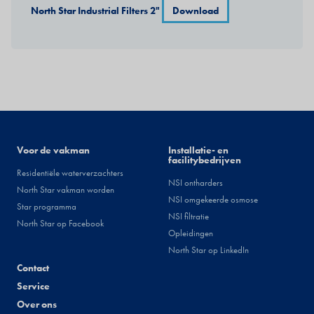
North Star Industrial Filters 2"
Download
Installateurs
Voor de vakman
Facility
Installatie- en
facilitybedrijven
Residentiële waterverzachters
NSI ontharders
North Star vakman worden
NSI omgekeerde osmose
Star programma
NSI filtratie
North Star op Facebook
Opleidingen
North Star op LinkedIn
Footer
Contact
Service
Over ons